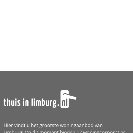
Over ons
Hier vindt u het grootste woningaanbod van
Limburg! Op dit moment bieden 17 woningcorporaties