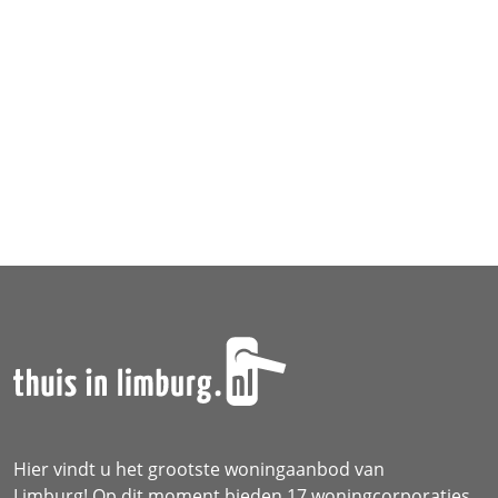
Over ons
Hier vindt u het grootste woningaanbod van
Limburg! Op dit moment bieden 17 woningcorporaties